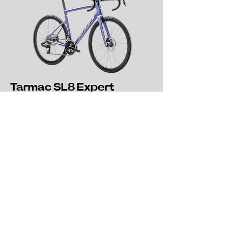
Tarmac SL8 Expert
ROUTE
Le Tarmac SL8 Expert de Specialized
est un vélo de course conçu pour la
vitesse, avec un cadre aérodynamique
et ultra-léger. Équipé de composants
haut de gamme, il garantit des
performances optimales sur chaque
parcours. Essayez-le et ressentez la
différence dans chaque coup de
pédale!