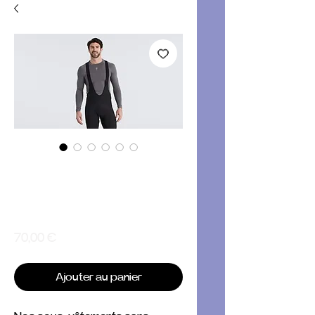
Men’s Seamless
Long Sleeve
Baselayer
Prix
70,00 €
Ajouter au panier