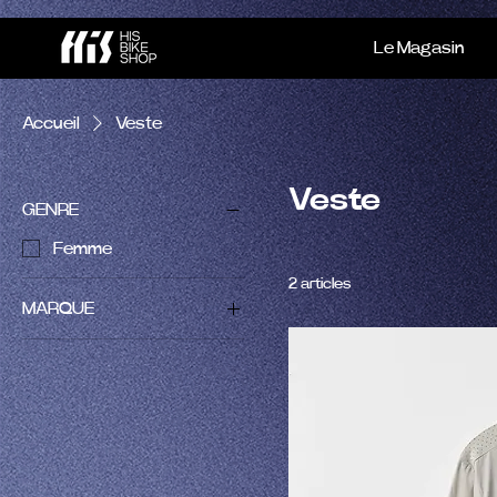
Le Magasin
Accueil
Veste
Veste
GENRE
Femme
2 articles
MARQUE
MAAP
SPECIALIZED